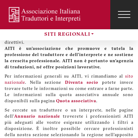
Salta
al
contenuto
TOG
Benvenuti sul sito di AITI Liguria
NAVI
Menu
principale
profilo
Sul nostro sito regionale potete trovare informazioni sulla
SITI REGIONALI
utente
sezione Liguria di AITI, sulle sue attività e i suoi organi
Sezioni
direttivi.
AITI è un’associazione che promuove e tutela la
professione del traduttore e dell'interprete e ne sostiene
la crescita professionale. AITI non è pertanto un'agenzia
di traduzioni, né offre posizioni lavorative.
Per informazioni generali su AITI, vi rimandiamo al
sito
nazionale
. Nella sezione
Diventa socio
potete invece
trovare tutte le informazioni su come entrare a farne parte.
Le informazioni sulla quota associativa annuale sono
disponibili sulla pagina
Quota associativa
.
Se cercate un traduttore o un interprete, nelle pagine
dell'
Annuario nazionale
troverete i professionisti AITI
più adeguati alle vostre esigenze utilizzando i filtri a
disposizione. È inoltre possibile cercare professionisti
della nostra sezione selezionando la regione nell'apposito