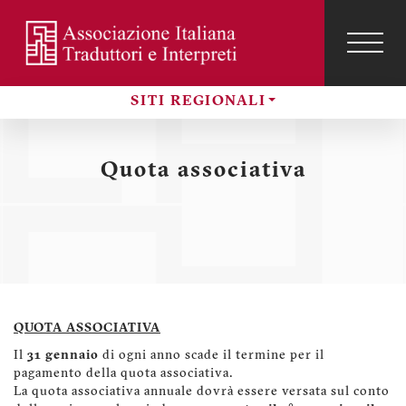
Salta
al
contenuto
TOG
NAVI
Menu
principale
profilo
SITI REGIONALI
utente
Sezioni
Quota associativa
QUOTA ASSOCIATIVA
Il
31 gennaio
di ogni anno scade il termine per il
pagamento della quota associativa.
La quota associativa annuale dovrà essere versata sul conto