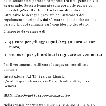
della sezione nel periodo compreso
tra il 1° gennaio e il
31 gennaio
. Successivamente sarà possibile pagare con
mora del
30% soltanto entro la fine di febbraio
.
Fatte salve le deroghe previste dall'articolo 7 del
regolamento nazionale,
dal 1° marzo
il socio che non ha
versato la quota annuale sarà considerato decaduto.
L'importo da versare è di:
95 euro per gli aggregati (123,50 euro se con
mora)
110 euro per gli ordinari (143 euro se con mora)
Per il versamento, utilizzare le seguenti coordinate
bancarie:
Intestazione: A.I.T.I. Sezione Liguria
c/o Workspace Genova, via XX settembre 18/6, 16121
Genova
IBAN: IT21Q0326801400052524251560
Nella causale specificare: [NOME COGNOME] - QUOTA