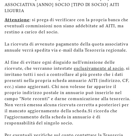
ASSOCIATIVA [ANNO] SOCIO [TIPO DI SOCIO] AITI
LIGURIA
Attenzione
: si prega di verificare con la propria banca che
eventuali commissioni non siano addebitate ad AITI, ma
restino a carico del socio.
La ricevuta di avvenuto pagamento della quota associativa
annuale verrà spedita via e-mail dalla Tesoreria regionale.
Al fine di evitare ogni disguido nell’emissione delle
ricevute, che verranno intestate
esclusivamente al socio
, si
invitano tutti i soci a controllare al più presto che i dati
presenti nella propria scheda annuario AITI (indirizzo, CF,
ecc.) siano aggiornati. Chi non volesse far apparire il
proprio indirizzo postale in annuario può inserirlo nel
campo “Note recenti” e darne comunicazione alla tesoreria.
Non verrà emessa alcuna ricevuta corretta a posteriori per
il mancato aggiornamento della scheda. Si ricorda che
l’aggiornamento della scheda in annuario è di
responsabilità del singolo socio.
Per eventuali verifiche sul conto contattare la Tesoreria