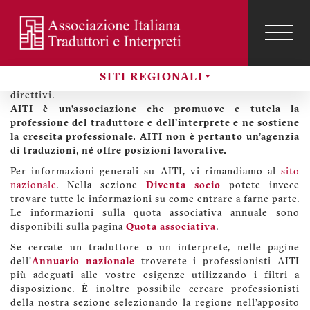
Salta
al
contenuto
TOG
Benvenuti sul sito di AITI Liguria
NAVI
Menu
principale
profilo
Sul nostro sito regionale potete trovare informazioni sulla
SITI REGIONALI
utente
sezione Liguria di AITI, sulle sue attività e i suoi organi
Sezioni
direttivi.
AITI è un’associazione che promuove e tutela la
professione del traduttore e dell'interprete e ne sostiene
la crescita professionale. AITI non è pertanto un'agenzia
di traduzioni, né offre posizioni lavorative.
Per informazioni generali su AITI, vi rimandiamo al
sito
nazionale
. Nella sezione
Diventa socio
potete invece
trovare tutte le informazioni su come entrare a farne parte.
Le informazioni sulla quota associativa annuale sono
disponibili sulla pagina
Quota associativa
.
Se cercate un traduttore o un interprete, nelle pagine
dell'
Annuario nazionale
troverete i professionisti AITI
più adeguati alle vostre esigenze utilizzando i filtri a
disposizione. È inoltre possibile cercare professionisti
della nostra sezione selezionando la regione nell'apposito