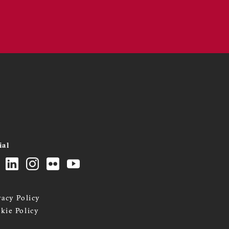
ial
vacy Policy
kie Policy