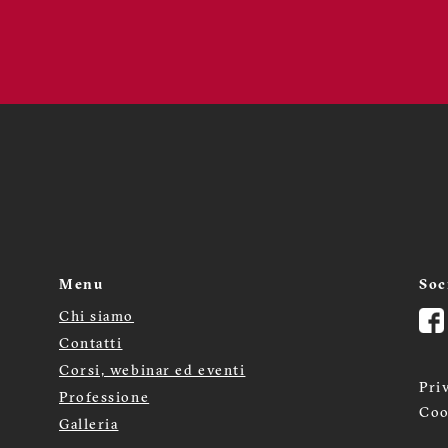
Menu
Soc
Chi siamo
Menù
Contatti
footer
Corsi, webinar ed eventi
Pri
Professione
Coo
Galleria