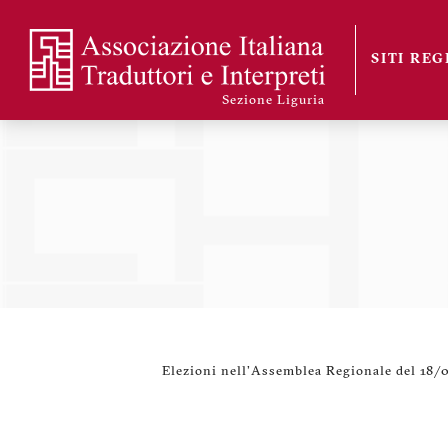
Salta
al
SITI RE
contenuto
Sezioni
principale
Sezione Liguria
Elezioni nell'Assemblea Regionale del 18/