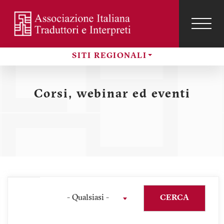
Salta
al
contenuto
TOG
NAVI
Menu
principale
SITI REGIONALI
profilo
Sezioni
utente
Corsi, webinar ed eventi
- Qualsiasi -
CERCA