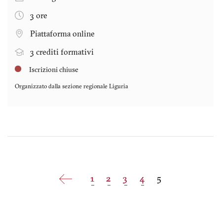
3 ore
Piattaforma online
3 crediti formativi
Iscrizioni chiuse
Organizzato dalla sezione regionale
Liguria
Paginazione
Pagina
1
Pagina
2
Pagina
3
Pagina
4
Pagina
5
attuale