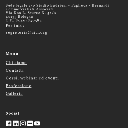
Sede legale c/o Studio Budriesi - Pagliuca - Bernardi
Commercialisti Associati
Via Don L. Sturzo N. 52/A
40135 Bologna
C.F.: 80403840582
Per info:
segreteria@aiti.org
Menu
Chi siamo
Menù
Contatti
Corsi, webinar ed eventi
footer
Professione
Galleria
Social