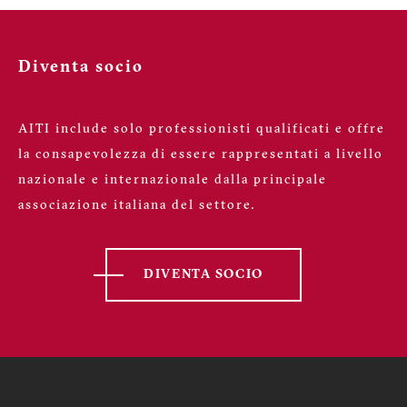
Hai un’ esperienza professionale documentabile,
Diventa socio
ESCLUSIVAMENTE in quella determinata
qualifica, pari alla metà di quanto richiesto per
diventare socio ordinario? Per calcolarla scarica il
AITI include solo professionisti qualificati e offre
tool e inserisci la documentazione che hai a
la consapevolezza di essere rappresentati a livello
disposizione
nazionale e internazionale dalla principale
associazione italiana del settore.
Non ho esperienze documentabili
DIVENTA SOCIO