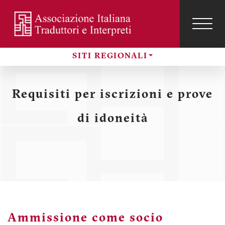
Salta
al
contenuto
TOG
NAVI
Menu
principale
profilo
SITI REGIONALI
utente
Sezioni
Requisiti per iscrizioni e prove
di idoneità
Ammissione come socio