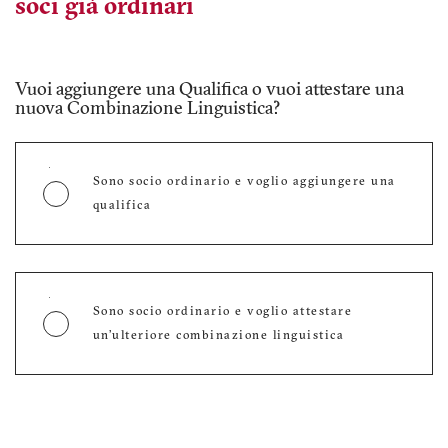
soci già ordinari
Hai un’esperienza professionale documentabile di
almeno 24 mesi, così come definita dal
Regolamento Ammissioni? Per calcolarla scarica il
Vuoi aggiungere una Qualifica o vuoi attestare una
tool e inserisci la documentazione che hai a
nuova Combinazione Linguistica?
disposizione.
Sono socio ordinario e voglio aggiungere una
qualifica
Non ho esperienza professionale o ho esperienza
professionale inferiore ai 24 mesi
Sono socio ordinario e voglio attestare
un’ulteriore combinazione linguistica
Quale Esperienza puoi dimostrare?