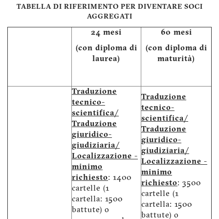
TABELLA DI RIFERIMENTO PER DIVENTARE SOCI
AGGREGATI
24 mesi
60 mesi
(con diploma di
(con diploma di
laurea)
maturità)
Traduzione
Traduzione
tecnico-
tecnico-
scientifica/
scientifica/
Traduzione
Traduzione
giuridico-
giuridico-
giudiziaria/
giudiziaria/
Localizzazione -
Localizzazione -
minimo
minimo
richiesto
: 1400
richiesto
: 3500
cartelle (1
cartelle (1
cartella: 1500
cartella: 1500
battute) o
battute) o