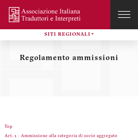
Salta
al
contenuto
TOG
NAVI
Menu
principale
profilo
SITI REGIONALI
utente
Sezioni
Regolamento ammissioni
Top
Art. 1 - Ammissione alla categoria di socio aggregato