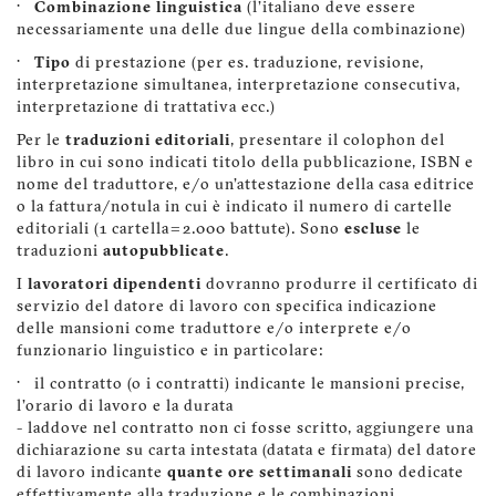
·
Combinazione linguistica
(l'italiano deve essere
necessariamente una delle due lingue della combinazione)
·
Tipo
di prestazione (per es. traduzione, revisione,
interpretazione simultanea, interpretazione consecutiva,
interpretazione di trattativa ecc.)
Per le
traduzioni editoriali
, presentare il colophon del
libro in cui sono indicati titolo della pubblicazione, ISBN e
nome del traduttore, e/o un'attestazione della casa editrice
o la fattura/notula in cui è indicato il numero di cartelle
editoriali (1 cartella = 2.000 battute). Sono
escluse
le
traduzioni
autopubblicate
.
I
lavoratori dipendenti
dovranno produrre il certificato di
servizio del datore di lavoro con specifica indicazione
delle mansioni come traduttore e/o interprete e/o
funzionario linguistico e in particolare:
· il contratto (o i contratti) indicante le mansioni precise,
l'orario di lavoro e la durata
- laddove nel contratto non ci fosse scritto, aggiungere una
dichiarazione su carta intestata (datata e firmata) del datore
di lavoro indicante
quante ore settimanali
sono dedicate
effettivamente alla traduzione e le combinazioni