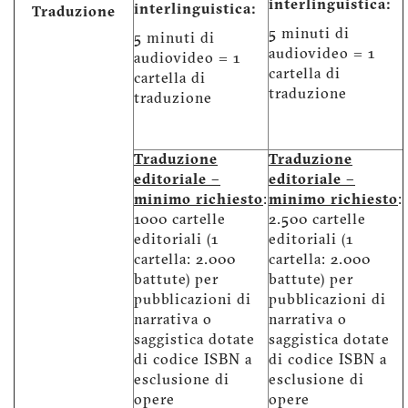
interlinguistica:
interlinguistica:
Traduzione
5 minuti di
5 minuti di
audiovideo = 1
audiovideo = 1
cartella di
cartella di
traduzione
traduzione
Traduzione
Traduzione
editoriale –
editoriale –
minimo richiesto
:
minimo richiesto
:
1000 cartelle
2.500 cartelle
editoriali (1
editoriali (1
cartella: 2.000
cartella: 2.000
battute) per
battute) per
pubblicazioni di
pubblicazioni di
narrativa o
narrativa o
saggistica dotate
saggistica dotate
di codice ISBN a
di codice ISBN a
esclusione di
esclusione di
opere
opere