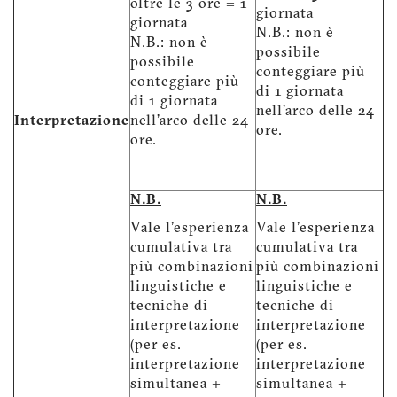
oltre le 3 ore = 1
giornata
giornata
N.B.: non è
N.B.: non è
possibile
possibile
conteggiare più
conteggiare più
di 1 giornata
di 1 giornata
nell’arco delle 24
Interpretazione
nell’arco delle 24
ore.
ore.
N.B.
N.B.
Vale l'esperienza
Vale l'esperienza
cumulativa tra
cumulativa tra
più combinazioni
più combinazioni
linguistiche e
linguistiche e
tecniche di
tecniche di
interpretazione
interpretazione
(per es.
(per es.
interpretazione
interpretazione
simultanea +
simultanea +