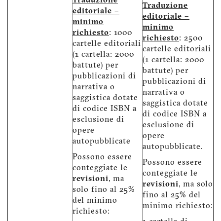
Traduzione
Traduzione
editoriale –
editoriale –
minimo
minimo
richiesto
: 1000
richiesto
: 2500
cartelle editoriali
cartelle editoriali
(1 cartella: 2000
(1 cartella: 2000
battute) per
battute) per
pubblicazioni di
pubblicazioni di
narrativa o
narrativa o
saggistica dotate
saggistica dotate
di codice ISBN a
di codice ISBN a
esclusione di
esclusione di
opere
opere
autopubblicate
autopubblicate.
Possono essere
Possono essere
conteggiate le
conteggiate le
revisioni
, ma
revisioni
, ma solo
solo fino al 25%
fino al 25% del
del minimo
minimo richiesto:
richiesto: