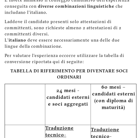
È invece ammesso il conteggio cumulativo dell'esperienza
conseguita con
diverse combinazioni linguistiche
che
includano l'italiano.
Laddove il candidato presenti solo attestazioni di
committenti, sono richieste almeno 2 attestazioni di 2
committenti diversi.
L'
italiano
deve essere necessariamente una delle due
lingue della combinazione.
Per valutare l'esperienza occorre utilizzare la tabella di
conversione riportata qui di seguito:
TABELLA DI RIFERIMENTO PER DIVENTARE SOCI
ORDINARI
60 mesi –
24 mesi -
candidati esterni
candidati esterni
(con diploma di
e soci aggregati
maturità)
Traduzione
Traduzione
tecnico-
tecnico-