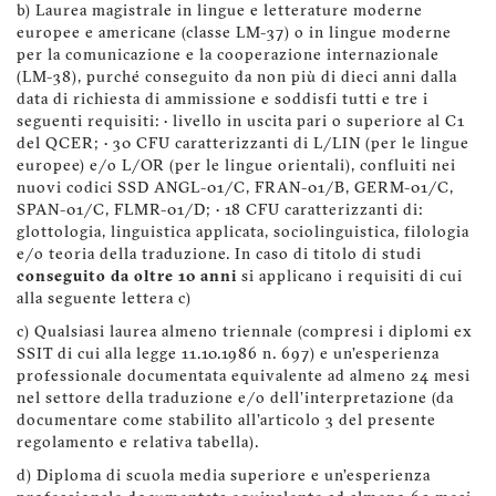
b) Laurea magistrale in lingue e letterature moderne
europee e americane (classe LM-37) o in lingue moderne
per la comunicazione e la cooperazione internazionale
(LM-38), purché conseguito da non più di dieci anni dalla
data di richiesta di ammissione e soddisfi tutti e tre i
seguenti requisiti: • livello in uscita pari o superiore al C1
del QCER; • 30 CFU caratterizzanti di L/LIN (per le lingue
europee) e/o L/OR (per le lingue orientali), confluiti nei
nuovi codici SSD ANGL-01/C, FRAN-01/B, GERM-01/C,
SPAN-01/C, FLMR-01/D; • 18 CFU caratterizzanti di:
glottologia, linguistica applicata, sociolinguistica, filologia
e/o teoria della traduzione. In caso di titolo di studi
conseguito da oltre 10 anni
si applicano i requisiti di cui
alla seguente lettera c)
c) Qualsiasi laurea almeno triennale (compresi i diplomi ex
SSIT di cui alla legge 11.10.1986 n. 697) e un'esperienza
professionale documentata equivalente ad almeno 24 mesi
nel settore della traduzione e/o dell'interpretazione (da
documentare come stabilito all'articolo 3 del presente
regolamento e relativa tabella).
d) Diploma di scuola media superiore e un’esperienza