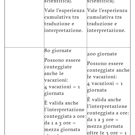
scientifica).
scientifica).
Vale l'esperienza
Vale l'esperienza
cumulativa tra
cumulativa tra
traduzione e
traduzione e
interpretazione.
interpretazione.
80 giornate
200 giornate
Possono essere
Possono essere
conteggiate
conteggiate anche
anche le
le vacazioni:
vacazioni:
4 vacazioni = 1
4 vacazioni = 1
giornata
giornata
È valida anche
È valida anche
l’interpretazione
l’interpretazione
conteggiata a ore:
conteggiata a ore:
da 1 a 3 ore =
da 1 a 3 ore =
mezza giornata
mezza giornata
oltre le 3 ore = 1