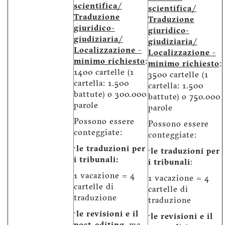
scientifica/
scientifica/
Traduzione
Traduzione
giuridico-
giuridico-
giudiziaria/
giudiziaria/
Localizzazione -
Localizzazione -
minimo richiesto
:
minimo richiesto
:
1400 cartelle (1
3500 cartelle (1
cartella: 1.500
cartella: 1.500
battute) o 300.000
battute) o 750.000
parole
parole
Possono essere
Possono essere
conteggiate:
conteggiate:
·
le traduzioni per
·
le traduzioni per
i tribunali:
i tribunali
:
1 vacazione = 4
1 vacazione = 4
cartelle di
cartelle di
traduzione
traduzione
·
le revisioni e il
·
le revisioni e il