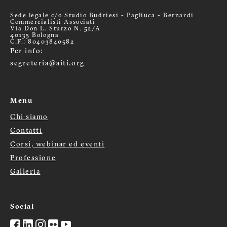
Sede legale c/o Studio Budriesi - Pagliuca - Bernardi
Commercialisti Associati
Via Don L. Sturzo N. 52/A
40135 Bologna
C.F.: 80403840582
Per info:
segreteria@aiti.org
Menu
Chi siamo
Menù
Contatti
Corsi, webinar ed eventi
footer
Professione
Galleria
Social