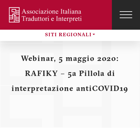
Salta
al
contenuto
TOG
NAVI
Menu
principale
SITI REGIONALI
profilo
Sezioni
utente
Webinar, 5 maggio 2020:
RAFIKY – 5a Pillola di
interpretazione antiCOVID19