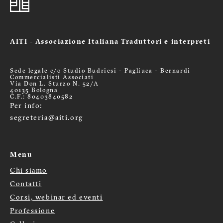
AITI - Associazione Italiana Traduttori e interpreti
Sede legale c/o Studio Budriesi - Pagliuca - Bernardi
Commercialisti Associati
Via Don L. Sturzo N. 52/A
40135 Bologna
C.F.: 80403840582
Per info:
segreteria@aiti.org
Menu
Chi siamo
Menù
Contatti
Corsi, webinar ed eventi
footer
Professione