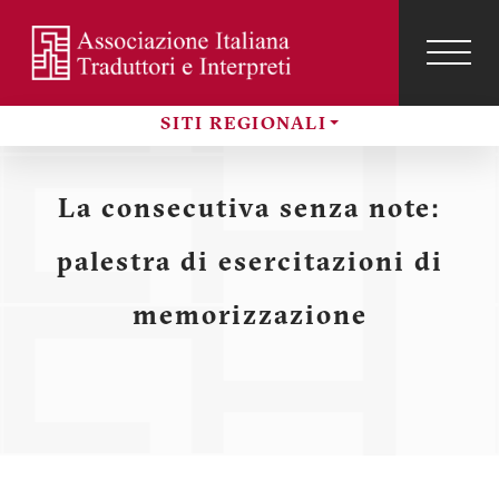
Salta
al
contenuto
TOG
NAVI
Menu
principale
SITI REGIONALI
profilo
Sezioni
utente
La consecutiva senza note:
palestra di esercitazioni di
memorizzazione