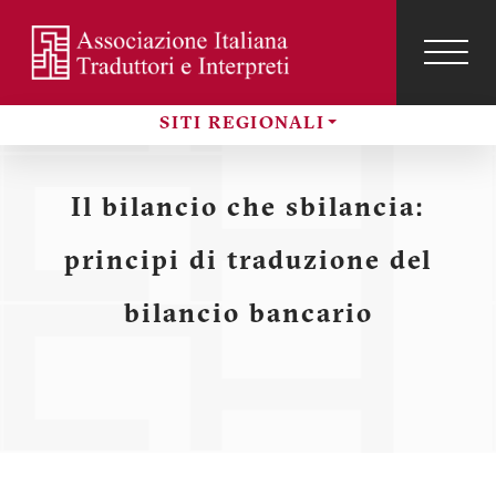
Salta
al
contenuto
TOG
NAVI
Menu
principale
SITI REGIONALI
profilo
Sezioni
utente
Il bilancio che sbilancia:
principi di traduzione del
bilancio bancario