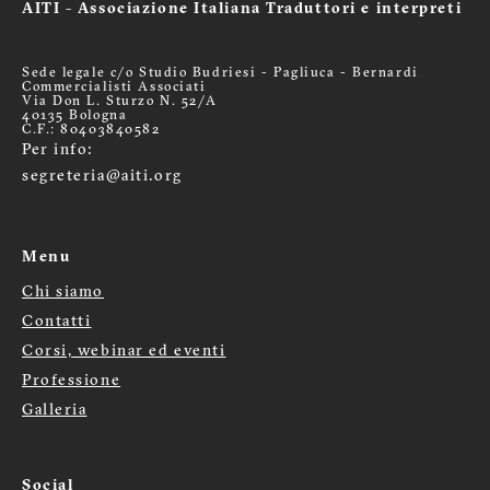
AITI - Associazione Italiana Traduttori e interpreti
Sede legale c/o Studio Budriesi - Pagliuca - Bernardi
Commercialisti Associati
Via Don L. Sturzo N. 52/A
40135 Bologna
C.F.: 80403840582
Per info:
segreteria@aiti.org
Menu
Chi siamo
Menù
Contatti
Corsi, webinar ed eventi
footer
Professione
Galleria
Social