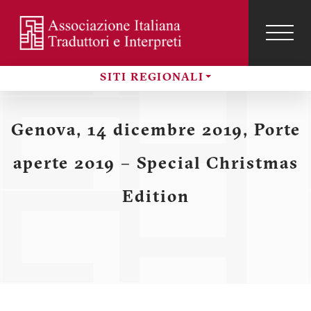
Salta
al
contenuto
TOG
NAVI
Menu
principale
SITI REGIONALI
profilo
Sezioni
utente
Genova, 14 dicembre 2019, Porte
aperte 2019 – Special Christmas
Edition