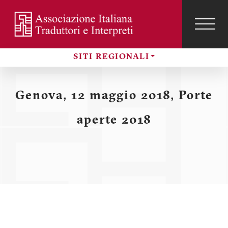
Salta
al
contenuto
TOG
NAVI
Menu
principale
SITI REGIONALI
profilo
Sezioni
utente
Genova, 12 maggio 2018, Porte
aperte 2018