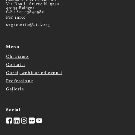
Commercialisti Associati
Via Don L. Sturzo N. 52/A
40135 Bologna
C.F.: 80403840582
Per info:
segreteria@aiti.org
Menu
Chi siamo
Menù
Contatti
Corsi, webinar ed eventi
footer
Professione
Galleria
Social