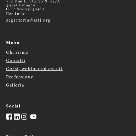
Via Don L. Sturzo N. 52/A
40135 Bologna
C.F.: 80403840582
Per info:
segreteria@aiti.org
Menu
Chi siamo
Menù
Contatti
Corsi, webinar ed eventi
footer
Professione
Galleria
Social