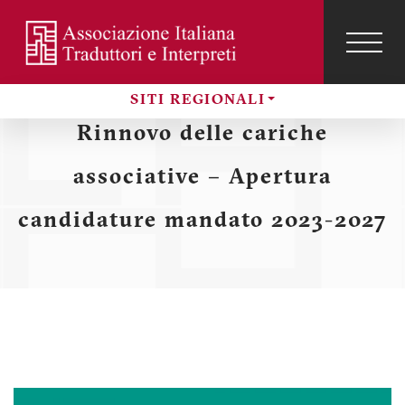
Salta
al
contenuto
TOG
NAVI
Menu
principale
SITI REGIONALI
profilo
Sezioni
Rinnovo delle cariche
utente
associative – Apertura
candidature mandato 2023-2027