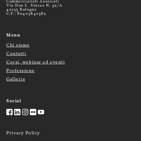
Commercialisti Associati
Via Don L. Sturzo N. 52/A
40135 Bologna
C.F.: 80403840582
Menu
Chi siamo
Menù
Contatti
Corsi, webinar ed eventi
footer
Professione
Galleria
Social
Privacy Policy