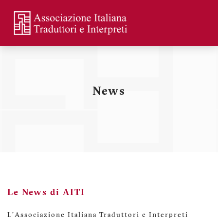
Skip
to
main
Menu
content
profilo
utente
News
Le News di AITI
L'Associazione Italiana Traduttori e Interpreti