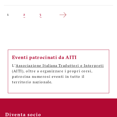
Pagination
Current
1
Page
2
Page
3
page
Eventi patrocinati da AITI
L'
Associazione Italiana Traduttori e Interpreti
(AITI), oltre a organizzare i propri corsi,
patrocina numerosi eventi in tutto il
territorio nazionale.
Diventa socio