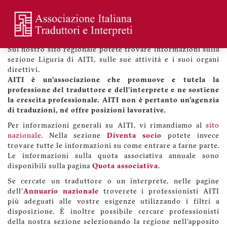
Skip
to
main
Benvenuti sul sito di AITI Liguria
Menu
content
profilo
Sul nostro sito regionale potete trovare informazioni sulla
utente
sezione Liguria di AITI, sulle sue attività e i suoi organi
direttivi.
AITI è un’associazione che promuove e tutela la
professione del traduttore e dell'interprete e ne sostiene
la crescita professionale. AITI non è pertanto un'agenzia
di traduzioni, né offre posizioni lavorative.
Per informazioni generali su AITI, vi rimandiamo al
sito
nazionale
. Nella sezione
Diventa socio
potete invece
trovare tutte le informazioni su come entrare a farne parte.
Le informazioni sulla quota associativa annuale sono
disponibili sulla pagina
Quota associativa
.
Se cercate un traduttore o un interprete, nelle pagine
dell'
Annuario nazionale
troverete i professionisti AITI
più adeguati alle vostre esigenze utilizzando i filtri a
disposizione. È inoltre possibile cercare professionisti
della nostra sezione selezionando la regione nell'apposito